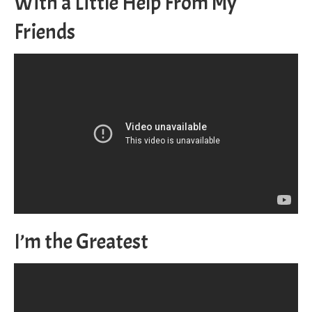
With a Little Help From My
Friends
I’m the Greatest