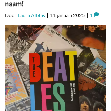
naam!
Door
Laura Alblas
|
11 januari 2025
|
1