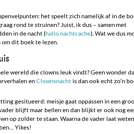
penvelpunten: het speelt zich namelijk af in de b
raag rond te struinen? Juist, ik dus – samen met
den in de nacht (
hallo nachtcache
). Wat we dus m
 om dit boek te lezen.
uis
 hele wereld die clowns leuk vindt? Geen wonder d
orverhalen en
Clownsnacht
is dan ook echt zo’n b
etting gesitueerd: meisje gaat oppassen in een gro
vader blijft maar bellen en dan blijkt er ook nog e
own op zolder te staan. Waarna de vader laat weten
bben… Yikes!