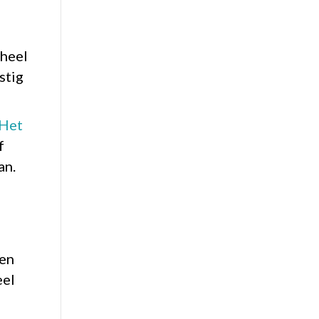
 heel
stig
Het
f
an.
gen
eel