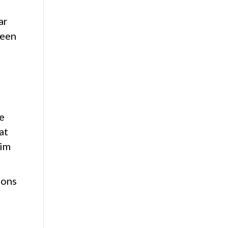
ar
 een
te
at
eim
 ons
r