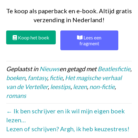
Te koop als paperback en e-book. Altijd gratis
verzending in Nederland!
Koop het boek
Lees een
fragment
Geplaatst in
Nieuws
en getagd met
Beatlesfictie
,
boeken
,
fantasy
,
fictie
,
Het magische verhaal
van de Verteller
,
leestips
,
lezen
,
non-fictie
,
romans
← Ik ben schrijver en ik wil mijn eigen boek
lezen…
Lezen of schrijven? Argh, ik heb keuzestress!
→