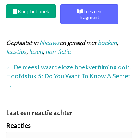
Koop het boek
Lees een
fragment
Geplaatst in
Nieuws
en getagd met
boeken
,
leestips
,
lezen
,
non-fictie
← De meest waardeloze boekverfilming ooit!
Hoofdstuk 5: Do You Want To Know A Secret
→
Laat een reactie achter
Reacties