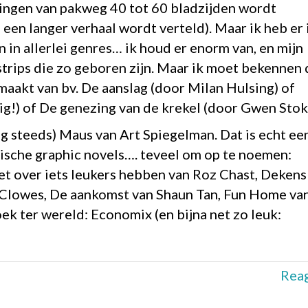
eringen van pakweg 40 tot 60 bladzijden wordt
een langer verhaal wordt verteld). Maar ik heb er 
n in allerlei genres… ik houd er enorm van, en mijn
 strips die zo geboren zijn. Maar ik moet bekennen 
emaakt van bv. De aanslag (door Milan Hulsing) of
!) of De genezing van de krekel (door Gwen Stok
og steeds) Maus van Art Spiegelman. Dat is echt ee
tische graphic novels…. teveel om op te noemen:
t over iets leukers hebben van Roz Chast, Dekens
 Clowes, De aankomst van Shaun Tan, Fun Home va
k ter wereld: Economix (en bijna net zo leuk:
Rea