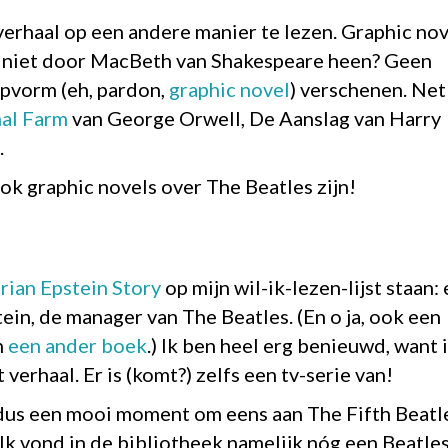
verhaal op een andere manier te lezen. Graphic nov
er niet door MacBeth van Shakespeare heen? Geen
ripvorm (eh, pardon,
graphic novel
) verschenen. Net
al Farm
van George Orwell, De Aanslag van Harry
.
ook graphic novels over The Beatles zijn!
rian Epstein Story
op mijn wil-ik-lezen-lijst staan:
ein, de manager van The Beatles. (En o ja, ook een
n
een ander boek
.) Ik ben heel erg benieuwd, want 
verhaal. Er is (komt?) zelfs een tv-serie van!
dus een mooi moment om eens aan The Fifth Beatl
 Ik vond in de bibliotheek namelijk nóg een Beatle