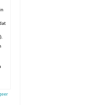
in
dat
).
n
n
geer