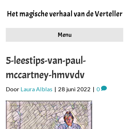
Het magische verhaal van de Verteller
Menu
5-leestips-van-paul-
mccartney-hmvvdv
Door
Laura Alblas
|
28 juni 2022
|
0