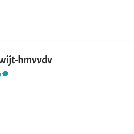
kwijt-hmvvdv
0